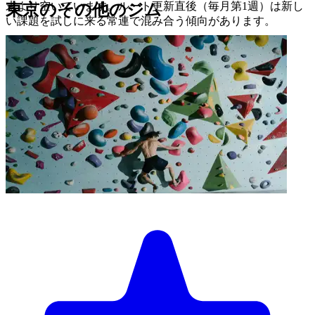
末より空いています。ルート更新直後（毎月第1週）は新し
東京のその他のジム
い課題を試しに来る常連で混み合う傾向があります。