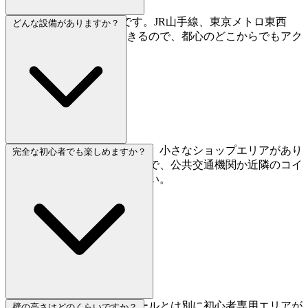
高田馬場駅から徒歩4分です。JR山手線、東京メトロ東西
どんな設備がありますか？
線、西武新宿線が利用できるので、都心のどこからでもアク
セス抜群です。
足洗い場、更衣室、ロッカー、小さなショップエリアがあり
完全な初心者でも楽しめますか？
ます。ただし駐車場はないので、公共交通機関か近隣のコイ
ンパーキングをご利用ください。
もちろんです。メインウォールとは別に初心者専用エリアが
壁の高さはどのくらいですか？