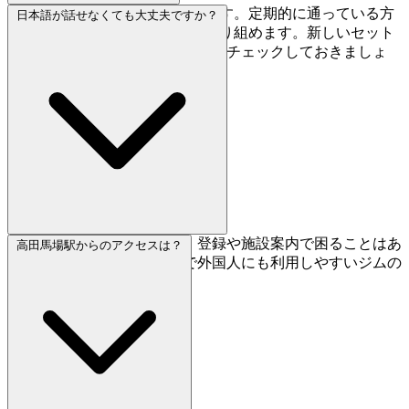
毎月第1週にルートが更新されます。定期的に通っている方
日本語が話せなくても大丈夫ですか？
は約4週間ごとに新しい課題に取り組めます。新しいセット
を早く試したい方はカレンダーをチェックしておきましょ
う。
はい、英語対応があるので、登録や施設案内で困ることはあ
高田馬場駅からのアクセスは？
りません。高田馬場エリアで外国人にも利用しやすいジムの
ひとつです。