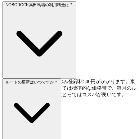
NOBOROCK高田馬場の利用料金は？
デイパスは1,600円、初回のみ登録料500円がかかります。東
ルートの更新はいつですか？
京のボルダリングジムとしては標準的な価格帯で、毎月のル
ート更新を考えると常連にとってはコスパが良いです。