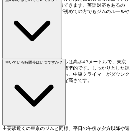
あるので、気後れせずに練習できます。英語対応もあるの
で、日本でのクライミングが初めての方でもジムのルールや
マナーを理解しやすいです。
メインのボルダリングウォールは高さ4.3メートルで、東京
空いている時間帯はいつですか？
のボルダリングジムとしては標準的です。しっかりとした課
題が楽しめる高さでありながら、中級クライマーがダウンク
ライムの練習をするにも適度な高さです。
主要駅近くの東京のジムと同様、平日の午後が夕方以降や週