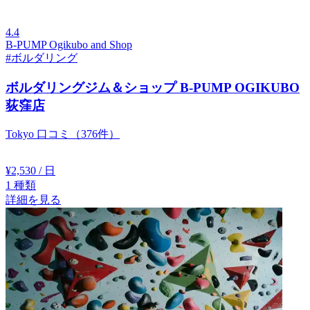
4.4
B-PUMP Ogikubo and Shop
#ボルダリング
ボルダリングジム＆ショップ B-PUMP OGIKUBO
荻窪店
Tokyo
口コミ（376件）
¥2,530
/ 日
1
種類
詳細を見る