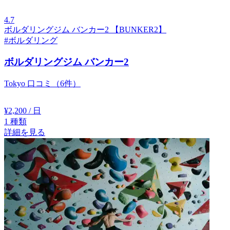
4.7
ボルダリングジム バンカー2 【BUNKER2】
#ボルダリング
ボルダリングジム バンカー2
Tokyo
口コミ（6件）
¥2,200
/ 日
1
種類
詳細を見る