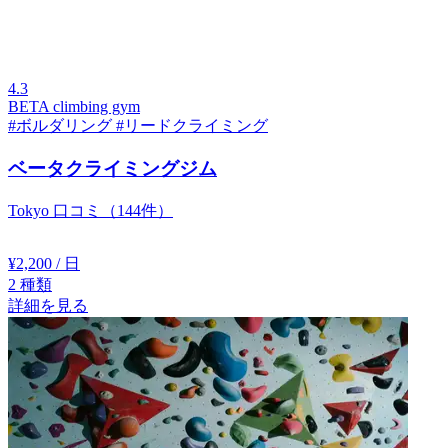
4.3
BETA climbing gym
#ボルダリング
#リードクライミング
ベータクライミングジム
Tokyo
口コミ（144件）
¥2,200
/ 日
2
種類
詳細を見る