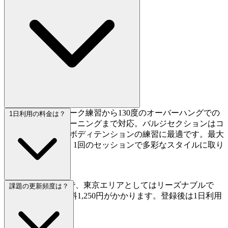
スラブのフットワーク練習から130度のオーバーハングでの
1日利用の料金は？
パワー持久力トレーニングまで対応。バルジセクションはコ
ンプレッションやボディテンションの練習に最適です。最大
4.2mの7面の壁で、1回のセッションで多彩なスタイルに取り
組めます。
1日利用は1,800円で、東京エリアとしてはリーズナブルで
課題の更新頻度は？
す。初回のみ登録料1,250円がかかります。登録後は1日利用
料のみで通えます。