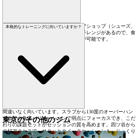
フットウォッシュステーションとギアショップ（シューズ、
本格的なトレーニングに向いていますか？
チョークなど）を完備。ポットと電子レンジがあるので、食
事の心配なく数時間のトレーニングが可能です。
間違いなく向いています。スラブから130度のオーバーハン
グまでの角度バリエーションで弱点にフォーカスでき、こだ
東京のその他のジム
わりの課題セットがセッションの質を高めます。四ツ谷から
の好アクセスで、サクッとクイックセッションも、じっくり
数時間のトレーニングも可能です。