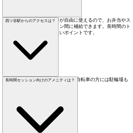
はい。ポットと電子レンジが自由に使えるので、お弁当やス
四ツ谷駅からのアクセスは？
ナックを持参してセッション間に補給できます。長時間のト
レーニング日にはありがたいポイントです。
四ツ谷駅から徒歩わずか4分です。自転車の方には駐輪場も
長時間セッション向けのアメニティは？
利用可能です。