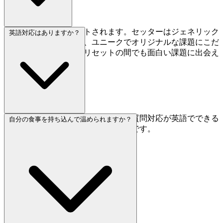
2〜4ヶ月ごとにリセットされます。セッターはジェネリック
英語対応はありますか？
なシーケンスではなく、ユニークでオリジナルな課題にこだ
わっているので、フルリセットの間でも面白い課題に出会え
ます。
はい、英語対応が可能です。受付や質問対応が英語でできる
自分の食事を持ち込んで温められますか？
ので、日本語に自信がない方も安心です。