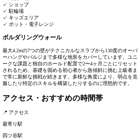
✓
ショップ
✓
駐輪場
✓
キッズエリア
✓
ポット・電子レンジ
ボルダリングウォール
最大4.2mの7つの壁がテクニカルなスラブから130度のオーバ
ーハングやバルジまで多様な地形をカバーしています。ユニ
ークな課題と独自のホールド配置で2〜4ヶ月ごとにリセット
されるため、基礎を固める初心者から急傾斜に挑む上級者ま
で常に新鮮な挑戦が続きます。多様な角度により、弱点を克
服したり特定のスキルを構築したりするのに理想的です。
アクセス・おすすめの時間帯
📍 アクセス
最寄り駅
四ツ谷駅