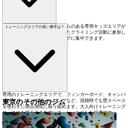
はい、キッズスクールプログラムのある専用キッズエリアが
トレーニングエリアの使い勝手は？
あります。お子様が構造化されたクライミング活動に参加し
ている間に、大人はトレーニングに集中できます。
専用のトレーニングエリアで、フィンガーボード、キャンパ
スボード、コンディショニングなど、混雑時でも壁スペース
東京のその他のジム
を使わずに弱点強化に取り組めます。大人向けトレーニング
コースにも組み込まれている、しっかりした設備です。