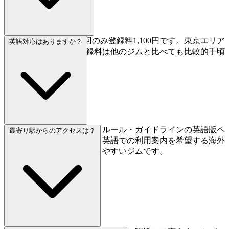
1日利用は2,310円、初回のみ登録料1,100円です。東京エリア
英語対応はありますか？
としては標準的で、登録料は他のジムと比べても比較的手頃
です。
はい、英語対応が可能で、ルール・ガイドラインの英語版ペ
最寄り駅からのアクセスは？
ージも用意されています。英語での利用案内を希望する海外
クライマーにもアクセスしやすいジムです。