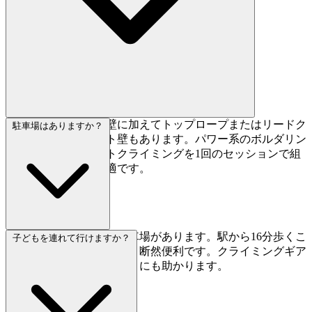
はい、ボルダリング壁に加えてトップロープまたはリードク
駐車場はありますか？
ライミング用のルート壁もあります。パワー系のボルダリン
グと持久力系のルートクライミングを1回のセッションで組
み合わせたい方に最適です。
はい、5〜8台分の無料駐車場があります。駅から16分歩くこ
子どもを連れて行けますか？
とを考えると、車があると断然便利です。クライミングギア
を持ち運ぶ場合や仕事帰りにも助かります。