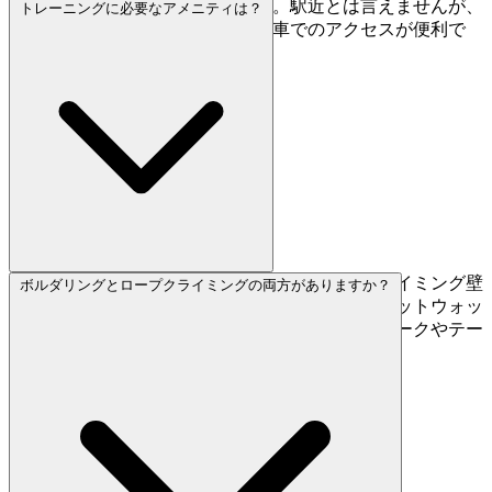
京王堀之内駅から徒歩約16分です。駅近とは言えませんが、
トレーニングに必要なアメニティは？
5〜8台分の無料駐車場があるので車でのアクセスが便利で
す。
ロッカーと更衣室で荷物を安全に保管でき、クライミング壁
ボルダリングとロープクライミングの両方がありますか？
とは別の専用トレーニングエリアもあります。フットウォッ
シュステーションとギアショップも併設で、チョークやテー
プなどの購入が可能です。