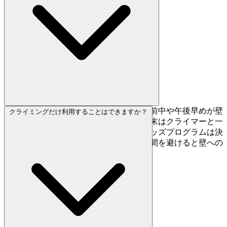
多目的スポーツクラブのため、平日の午前中や午後早めが壁
クライミングだけ利用することはできますか？
を空いた状態で使えます。夕方以降や週末はクライマーと一
般クラブ会員の両方で混み合います。キッズプログラムは決
まった時間帯に実施されるので、その時間を避けると壁への
アクセスが良くなります。