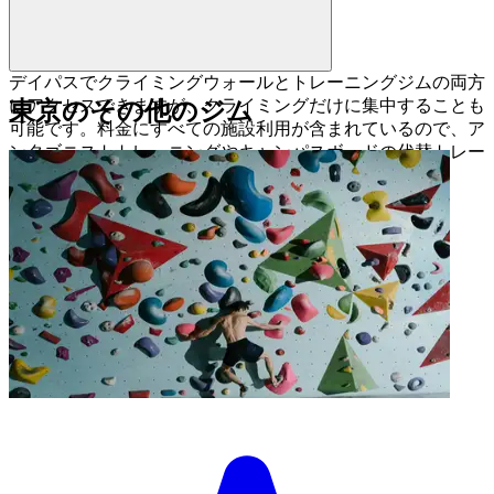
デイパスでクライミングウォールとトレーニングジムの両方
にアクセスできますが、クライミングだけに集中することも
東京のその他のジム
可能です。料金にすべての施設利用が含まれているので、ア
ンタゴニストトレーニングやキャンパスボードの代替トレー
ニングにも活用するのがおすすめです。