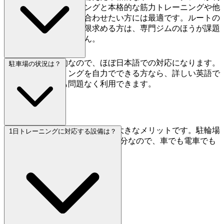
用できます。クライミングと本格的な筋力トレーニングや他
のフィットネスを組み合わせたい方には最適です。ルートの
バリエーションを最大限求める方は、専門ジムのほうが課題
数が多いかもしれません。
英語対応は限定的なので、ほぼ日本語での対応になります。
駐車場の状況は？
基本的なクライミングを自力でできる方なら、詳しい英語で
の説明がなくても問題なく利用できます。
無料駐車場が充実しているのが大きなメリットです。駐輪場
1日トレーニングに対応する設備は？
もあります。高尾駅からは徒歩6分なので、車でも電車でも
アクセスは良好です。