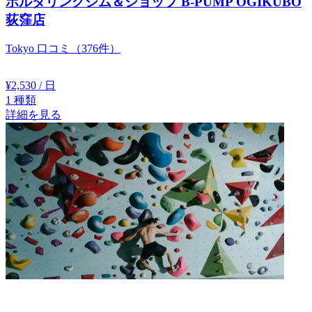
ボルダリングジム＆ショップ B-PUMP OGIKUBO
荻窪店
Tokyo
口コミ（376件）
¥2,530
/ 日
1
種類
詳細を見る