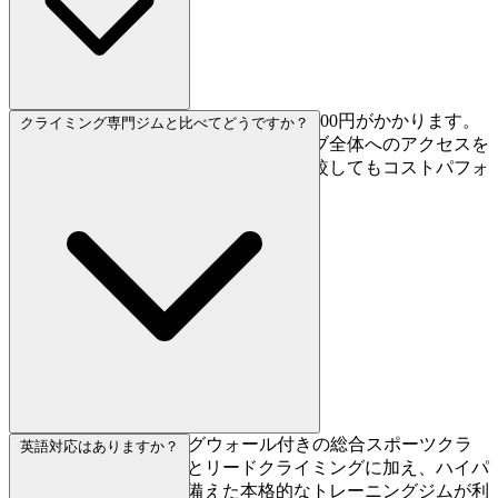
デイパスは2,200円、初回のみ登録料3,300円がかかります。
クライミング専門ジムと比べてどうですか？
トレーニングジムを含むスポーツクラブ全体へのアクセスを
考えると、クライミング専門施設と比較してもコストパフォ
ーマンスの高い内容です。
NAS高尾はクライミングウォール付きの総合スポーツクラ
英語対応はありますか？
ブです。ボルダリングとリードクライミングに加え、ハイパ
フォーマンスマシンを備えた本格的なトレーニングジムが利