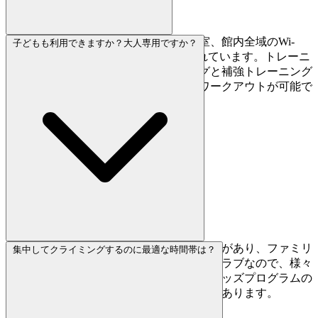
ロッカー、パウダールーム付きの更衣室、館内全域のWi-
子どもも利用できますか？大人専用ですか？
Fi、ショップ、休憩ラウンジが完備されています。トレーニ
ングジムへのアクセスで、クライミングと補強トレーニング
を一度の来館で組み合わせた充実したワークアウトが可能で
す。
キッズスクールプログラムとキッズエリアがあり、ファミリ
集中してクライミングするのに最適な時間帯は？
ーも歓迎されています。多目的スポーツクラブなので、様々
な年代やアクティビティが混在します。キッズプログラムの
ピーク時間帯は施設が賑やかになる場合があります。