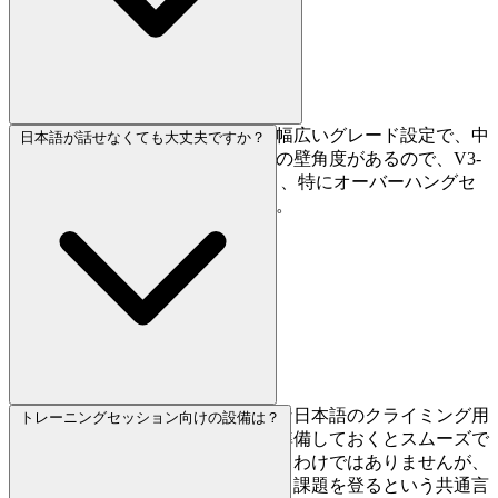
もちろんです。初級から上級まで幅広いグレード設定で、中
日本語が話せなくても大丈夫ですか？
級帯の課題密度も十分です。複数の壁角度があるので、V3-
V5レベルの課題が豊富に見つかり、特にオーバーハングセ
クションはパワー向上に最適です。
英語対応は限定的なので、基本的な日本語のクライミング用
トレーニングセッション向けの設備は？
語を覚えておくか、翻訳アプリを準備しておくとスムーズで
す。スタッフが流暢に英語を話せるわけではありませんが、
クライマー同士はフレンドリーで、課題を登るという共通言