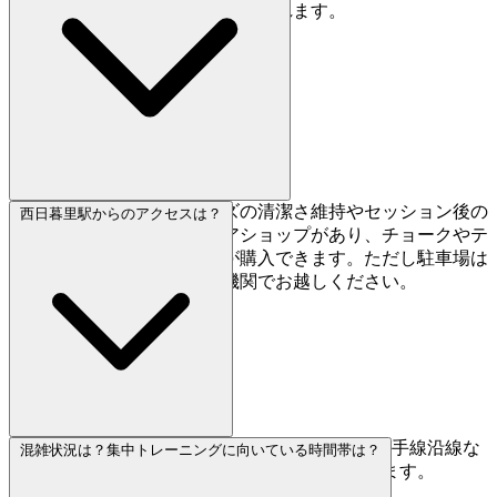
語で十分コミュニケーションが取れます。
足洗い場（レンタルシューズの清潔さ維持やセッション後の
西日暮里駅からのアクセスは？
リフレッシュに便利）とギアショップがあり、チョークやテ
ープ、ブラシなどの必需品が購入できます。ただし駐車場は
ないので、徒歩か公共交通機関でお越しください。
西日暮里駅から徒歩4分と好アクセスです。JR山手線沿線な
混雑状況は？集中トレーニングに向いている時間帯は？
ので、東京のどこからでも簡単にアクセスできます。