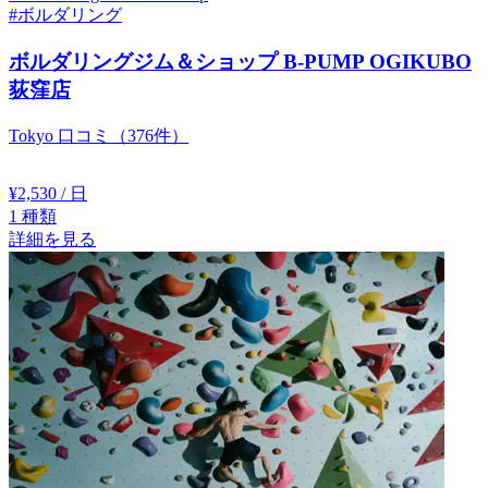
#ボルダリング
ボルダリングジム＆ショップ B-PUMP OGIKUBO
荻窪店
Tokyo
口コミ（376件）
¥2,530
/ 日
1
種類
詳細を見る