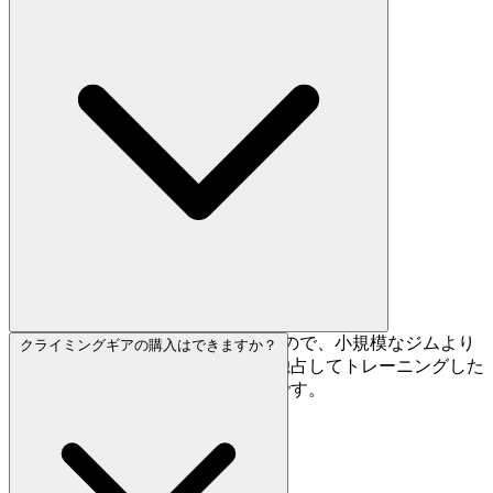
2フロアで広々としたレイアウトなので、小規模なジムより
クライミングギアの購入はできますか？
混雑に強いです。とはいえ、壁を独占してトレーニングした
い方は平日の午後や早朝が狙い目です。