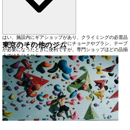
はい、施設内にギアショップがあり、クライミングの必需品
が揃っています。セッション中にチョークやブラシ、テープ
東京のその他のジム
が必要になったときに便利ですが、専門ショップほどの品揃
えではありません。