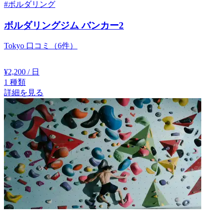
#ボルダリング
ボルダリングジム バンカー2
Tokyo
口コミ（6件）
¥2,200
/ 日
1
種類
詳細を見る