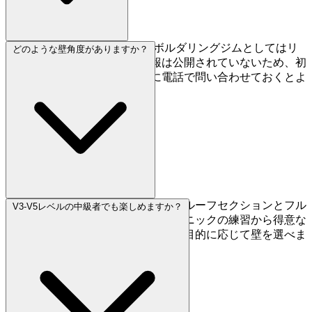
デイパスは1,980円で、東京のボルダリングジムとしてはリ
どのような壁角度がありますか？
ーズナブルです。登録料の情報は公開されていないため、初
回来店時に確認するか、事前に電話で問い合わせておくとよ
いでしょう。
スラブ、垂直壁、緩傾斜、急傾斜、ルーフセクションとフル
V3-V5レベルの中級者でも楽しめますか？
スペクトラムが揃っています。テクニックの練習から得意な
スタイルの強化まで、セッションの目的に応じて壁を選べま
す。