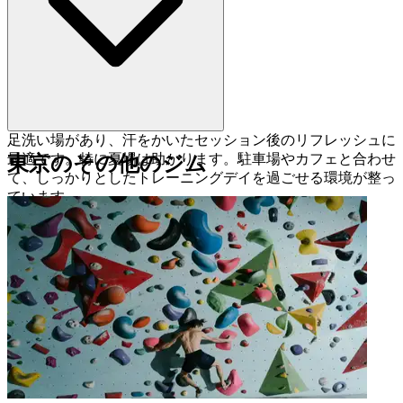
足洗い場があり、汗をかいたセッション後のリフレッシュに
最適です。特に夏場は助かります。駐車場やカフェと合わせ
東京のその他のジム
て、しっかりとしたトレーニングデイを過ごせる環境が整っ
ています。