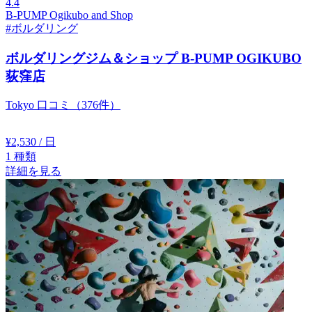
4.4
B-PUMP Ogikubo and Shop
#ボルダリング
ボルダリングジム＆ショップ B-PUMP OGIKUBO
荻窪店
Tokyo
口コミ（376件）
¥2,530
/ 日
1
種類
詳細を見る