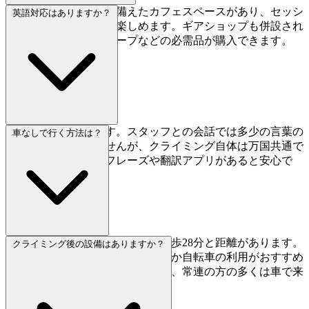
エスプレッソマシンを備えたカフェスペースがあり、セッシ
英語対応はありますか？
ョン前後にコーヒーを楽しめます。ギアショップも併設され
ており、チョークやテープなどの必需品が購入できます。
英語対応は限定的です。スタッフとの会話では多少の言葉の
車なしで行く方法は？
壁があるかもしれませんが、クライミング自体は万国共通で
す。基本的な日本語フレーズや翻訳アプリがあると安心で
す。
最寄り駅は西武立川駅ですが、徒歩28分と距離があります。
クライミング後の設備はありますか？
車がない場合は、駅からタクシーか自転車の利用がおすすめ
です。駐車場完備であることから、常連の方の多くは車で来
ているようです。