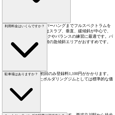
スラブから130度のオーバーハングまでフルスペクトラムを
利用料金はいくらですか？
カバーしています。1階はスラブ、垂直、緩傾斜が中心で、
テクニカルなフットワークやバランスの練習に最適です。パ
ワートレーニングなら2階の急傾斜エリアがおすすめです。
デイパスは2,300円、初回のみ登録料1,100円がかかります。
駐車場はありますか？
東京エリアの充実したボルダリングジムとしては標準的な価
格帯です。
はい、12台分の無料駐車場があります。西武立川駅から徒歩