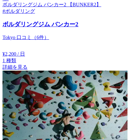
ボルダリングジム バンカー2 【BUNKER2】
#ボルダリング
ボルダリングジム バンカー2
Tokyo
口コミ（6件）
¥2,200
/ 日
1
種類
詳細を見る