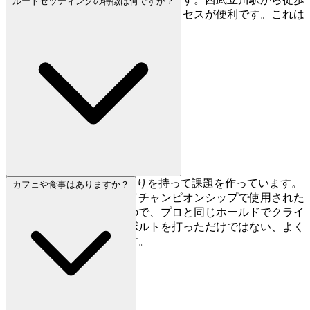
ルートセッティングの特徴は何ですか？
28分と距離があるので、車でのアクセスが便利です。これは
嬉しい特典のひとつです。
Mabooのセッターはこだわりを持って課題を作っています。
カフェや食事はありますか？
ジャパンカップやワールドチャンピオンシップで使用された
ホールドを採用しているので、プロと同じホールドでクライ
ミングできます。適当にボルトを打っただけではない、よく
考えられた課題が評判です。