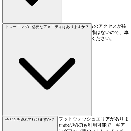
麻布十番駅から徒歩5分です。東京都心からのアクセスが抜
トレーニングに必要なアメニティはありますか？
群で、電車を降りたらすぐ到着。専用駐車場はないので、車
の場合は近隣のコインパーキングをご利用ください。
鍵付きロッカー、更衣室、フットウォッシュエリアがありま
子どもを連れて行けますか？
す。ベータ動画を確認するためのWi-Fiも利用可能で、ギア