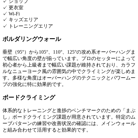
✓
ショップ
✓
更衣室
✓
Wi-Fi
✓
キッズエリア
✓
トレーニングエリア
ボルダリングウォール
垂壁（95°）から105°、110°、125°の攻め系オーバーハングま
で幅広い角度の壁が揃っています。プロのセッターによって
初心者から上級者まで幅広い課題が維持されており、カラフ
ルなニューヨーク風の雰囲気の中でクライミングが楽しめま
す。多様な角度はオーバーハングのテクニックとパワームー
ブの強化に特に効果的です。
ボードクライミング
体系的なトレーニングと進捗のベンチマークのための「まぶ
し」ボードクライミング課題が用意されています。特定のム
ーブパターンの練習や改善状況の確認には、メインウォール
と組み合わせて活用すると効果的です。