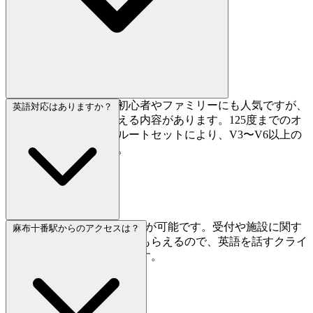
ウェルカムな雰囲気で初心者やファミリーにも人気ですが、
英語対応はありますか？
中級者にもしっかり応える内容があります。125度までのオ
ーバーハングとプロのルートセットにより、V3〜V6以上の
課題も充実しています。
はい、SPIDERでは英語対応が可能です。受付や施設に関す
麻布十番駅からのアクセスは？
る質問にも英語で対応してもらえるので、英語を話すクライ
マーも安心して利用できます。