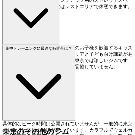
ショップも併設。ウォーミングアップ用のストレッチスペー
スもあり、セッション間にはレストエリアで休憩できます。
もちろんです。SPIDERは5歳からのお子様を歓迎するキッズ
集中トレーニングに最適な時間帯は？
フレンドリーなジムで、キッズエリアと子ども向け課題があ
ります。ファミリーが歓迎される東京では珍しいジムです
が、大人向けクライミングの質は妥協していません。
具体的なピーク時間は公開されていませんが、一般的に東京
のジムでは平日の午後が空いています。カラフルでウェルカ
東京のその他のジム