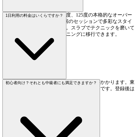
95度の垂直壁から105度、110度、125度の本格的なオーバー
1日利用の料金はいくらですか？
ハングまで揃っています。1回のセッションで多彩なスタイ
ルのトレーニングが可能です。スラブでテクニックを磨いて
から、急傾斜でパワートレーニングに移行できます。
1日利用は2,200円、初回のみ登録料1,650円がかかります。東
初心者向け？それとも中級者にも満足できますか？
京のクライミングジムとしては標準的な価格です。登録後は
いつでもドロップインで利用可能です。