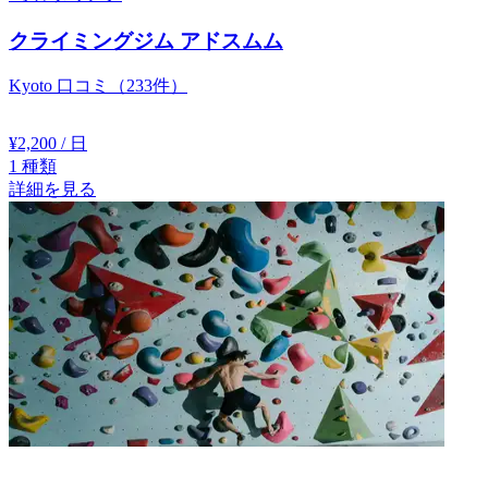
クライミングジム アドスムム
Kyoto
口コミ（233件）
¥2,200
/ 日
1
種類
詳細を見る