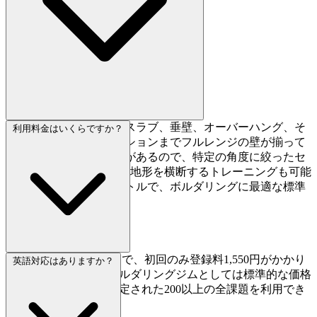
Rocher Makishimaでは、スラブ、垂壁、オーバーハング、そ
利用料金はいくらですか？
して180度のルーフセクションまでフルレンジの壁が揃って
います。200以上の課題があるので、特定の角度に絞ったセ
ッションも、さまざまな地形を横断するトレーニングも可能
です。壁の高さは4メートルで、ボルダリングに最適な標準
サイズです。
ビジター利用は2,100円で、初回のみ登録料1,550円がかかり
英語対応はありますか？
ます。関西エリアのボルダリングジムとしては標準的な価格
で、多彩な壁角度に設定された200以上の全課題を利用でき
ます。