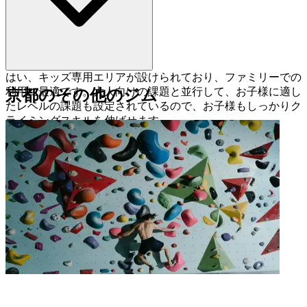
はい、キッズ専用エリアが設けられており、ファミリーでの
利用に最適です。大人向けの課題と並行して、お子様に適し
京都のその他のジム
たレベルの課題も設定されているので、お子様もしっかりク
ライミングスキルを伸ばせます。