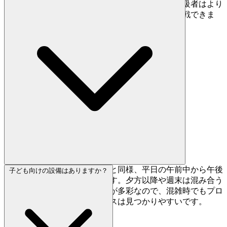
でき、初心者は垂壁セクションで基礎を固め、上級者はより
傾斜のきついオーバーハングやルーフの課題に挑戦できま
す。
ほとんどのクライミングジムと同様、平日の午前中から午後
子ども向けの設備はありますか？
にかけてが比較的空いています。夕方以降や週末は混み合う
傾向がありますが、壁の角度が多彩なので、混雑時でもプロ
ジェクトに取り組めるスペースは見つかりやすいです。