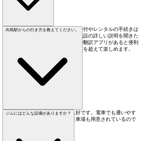
英語対応は限定的です。基本的な受付やレンタルの手続きは
向島駅からの行き方を教えてください。
問題ありませんが、プログラムや施設の詳しい説明を聞きた
い場合は、簡単な日本語フレーズや翻訳アプリがあると便利
です。クライミングそのものは言葉を超えて楽しめます。
向島駅から徒歩7分とアクセス良好です。電車でも通いやす
ジムにはどんな設備がありますか？
く、車の場合は約7台分の無料駐車場も用意されているので
便利です。