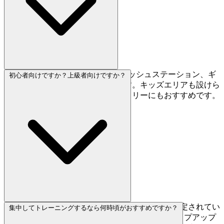
約7台分の無料駐車場、フットウォッシュステーション、ギ
初心者向けですか？上級者向けですか？
アが購入できるショップがあります。キッズエリアも設けら
れているので、お子様連れのファミリーにもおすすめです。
初心者から上級者まで幅広いグレードの課題が設定されてい
集中してトレーニングするなら何時頃がおすすめですか？
ます。200以上のルートがあるので段階的にステップアップ