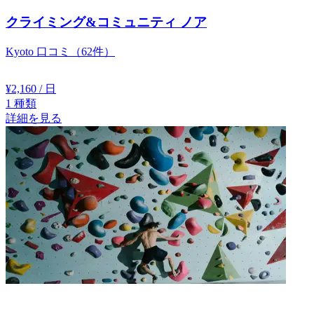
クライミング&コミュニティ ノア
Kyoto
口コミ（62件）
¥2,160
/ 日
1
種類
詳細を見る