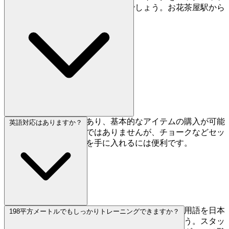
プランとして確認しておくと良いでしょう。お花茶屋駅から
徒歩5分のほうが確実です。
小さなギアショップがあり、基本的なアイテムの購入が可能
英語対応はありますか？
です。大規模な小売店ではありませんが、チョークなどセッ
ション間に必要なものを手に入れるには便利です。
英語対応は限定的なので、基本的なクライミング用語を日本
198平方メートルでもしっかりトレーニングできますか？
語で覚えるか翻訳アプリを用意すると良いでしょう。スタッ