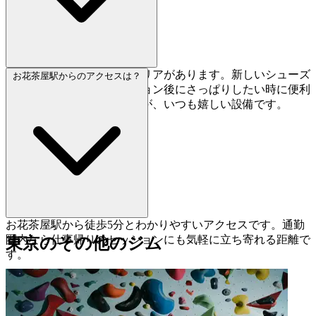
はい、フットウォッシュエリアがあります。新しいシューズ
お花茶屋駅からのアクセスは？
の慣らし運転後や、セッション後にさっぱりしたい時に便利
です。小さなポイントですが、いつも嬉しい設備です。
お花茶屋駅から徒歩5分とわかりやすいアクセスです。通勤
圏内なら仕事帰りのセッションにも気軽に立ち寄れる距離で
東京のその他のジム
す。