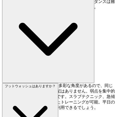
フは親切に対応してくれますが、フルの英語ガイダンスは難
しいです。クライミング自体は万国共通ですので。
コンパクトですが、7面の壁に多彩な角度があるので、同じ
フットウォッシュはありますか？
スタイルばかり登り続ける心配はありません。弱点を集中的
に鍛えたい日には十分な環境です。スラブテクニック、急傾
斜パワーなど、目的に合わせたトレーニングが可能。平日の
訪問なら、より余裕を持って利用できるでしょう。