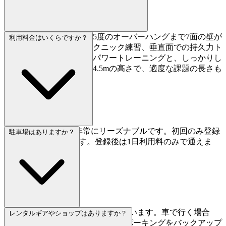
83度（ほぼ垂直）から135度のオーバーハングまで7面の壁が
利用料金はいくらですか？
あります。スラブでのテクニック練習、垂直面での持久力ト
レーニング、急傾斜でのパワートレーニングと、しっかりし
たバリエーションです。4.5mの高さで、適度な課題の長さも
確保されています。
1日利用は1,500円と非常にリーズナブルです。初回のみ登録
駐車場はありますか？
料1,500円がかかります。登録後は1日利用料のみで通えま
す。
ありますが、1台分のみと限られています。車で行く場合
レンタルギアやショップはありますか？
は、特にピーク時は近隣のコインパーキングをバックアップ